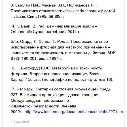
3. Смоляр Н.И., Масный З.П., Поликанова Л.Г.
Профилактика стоматологических заболеваний у детей̆.
– Львов: Свит,1995.-56-80ст.
4. К. Вани, В. Рао. Деминерализация эмали –
Orthodontic CyberJournal, май 2011 г.
5. Б. Огард, Л. Сеппа, Г. Ролла. Профессиональное
использование фторида для местного применения –
клиническая эффективность и механизм действия. ADR
8 (2): 190-201, июль 1994 г.
6. Г. Витфорд (1996) Метаболизм и токсичность
фторида. Второе исправленное издание, Базель,
Каргер, 156 стр. (монографии по полости рта, том 16).
7. Фториды. Критерии состояния окружающей среды
227. Всемирная организация здравоохранения.
Международная программа по
химической безопасности. Женева,
2002г.
http://www.inchem.org/documents/ehc/ehc/ehc227.htm
13.04.2020