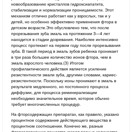
новообразованию кристаллов гидроксиапатита,
стабилизации и нормализации проницаемости. Этот
механизм отлично работает как у взрослых, так и у
детей, но особенно эффективно применения фтора в
детском возрасте.Это обусловлено тем, что после
прорезывания зуба эмаль на протяжении 3—4 лет
находится в стадии дозревания. Наиболее интенсивно
процесс протекает на первом году после прорезывания
зуба. В такой период в эмаль зубов ребенка проникает
в три раза большее количество ионов фтора, чем в
эмаль взрослого человека.(3) Итогом
профилактического действия является усиление
резистентности эмали зуба, другими словами, кариес-
резистентности. Поскольку ионы проникают в эмаль в
результате медленного, но постоянного процесса
диффузии, для процесса реминерализации
необходимо значительное время, которое обычно
требует многочисленных процедур.
На фторсодержащих препаратах, как правило, указано
процентное содержание действующего вещества в
процентном соотношении. Конечно же, разные
фторсодержащие вещества имеют разные количества