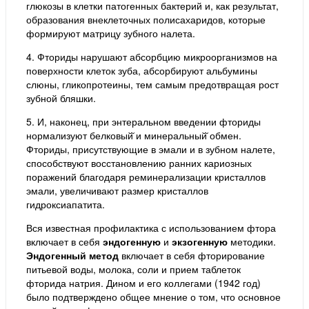
глюкозы в клетки патогенных бактерий и, как результат,
образования внеклеточных полисахаридов, которые
формируют матрицу зубного налета.
4. Фториды нарушают абсорбцию микроорганизмов на
поверхности клеток зуба, абсорбируют альбумины
слюны, гликопротеины, тем самым предотвращая рост
зубной бляшки.
5. И, наконец, при энтеральном введении фториды
нормализуют белковый̆ и минеральный̆ обмен.
Фториды, присутствующие в эмали и в зубном налете,
способствуют восстановлению ранних кариозных
поражений благодаря реминерализации кристаллов
эмали, увеличивают размер кристаллов
гидроксиапатита.
Вся известная профилактика с использованием фтора
включает в себя
эндогенную
и
экзогенную
методики.
Эндогенный метод
включает в себя фторирование
питьевой воды, молока, соли и прием таблеток
фторида натрия. Дином и его коллегами (1942 год)
было подтверждено общее мнение о том, что основное