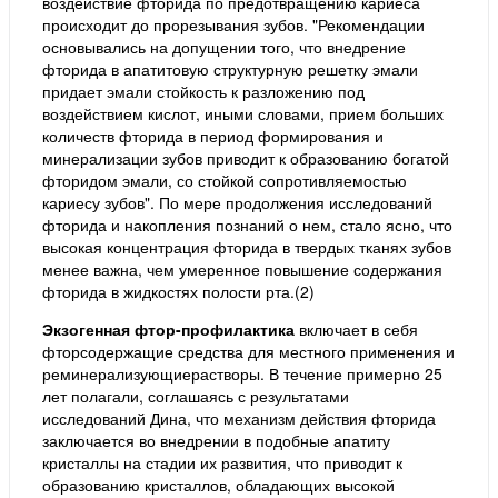
воздействие фторида по предотвращению кариеса
происходит до прорезывания зубов. "Рекомендации
основывались на допущении того, что внедрение
фторида в апатитовую структурную решетку эмали
придает эмали стойкость к разложению под
воздействием кислот, иными словами, прием больших
количеств фторида в период формирования и
минерализации зубов приводит к образованию богатой
фторидом эмали, со стойкой сопротивляемостью
кариесу зубов". По мере продолжения исследований
фторида и накопления познаний о нем, стало ясно, что
высокая концентрация фторида в твердых тканях зубов
менее важна, чем умеренное повышение содержания
фторида в жидкостях полости рта.(2)
Экзогенная фтор-профилактика
включает в себя
фторсодержащие средства для местного применения и
реминерализующиерастворы. В течение примерно 25
лет полагали, соглашаясь с результатами
исследований Дина, что механизм действия фторида
заключается во внедрении в подобные апатиту
кристаллы на стадии их развития, что приводит к
образованию кристаллов, обладающих высокой