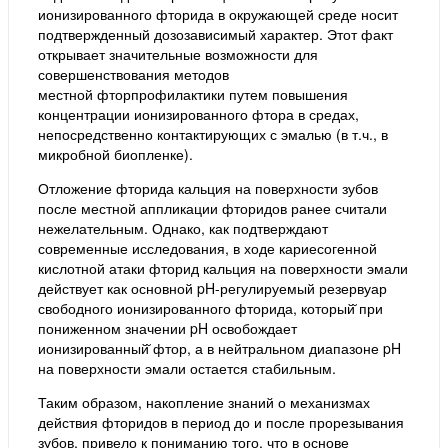
ионизированного фторида в окружающей среде носит
подтвержденный дозозависимый характер. Этот факт
открывает значительные возможности для
совершенствования методов
местной фторпрофилактики путем повышения
концентрации ионизированного фтора в средах,
непосредственно контактирующих с эмалью (в т.ч., в
микробной биопленке).
Отложение фторида кальция на поверхности зубов
после местной аппликации фторидов ранее считали
нежелательным. Однако, как подтверждают
современные исследования, в ходе кариесогенной
кислотной атаки фторид кальция на поверхности эмали
действует как основной pH-регулируемый резервуар
свободного ионизированного фторида, который̆ при
пониженном значении pH освобождает
ионизированный̆ фтор, а в нейтральном диапазоне pH
на поверхности эмали остается стабильным.
Таким образом, накопление знаний о механизмах
действия фторидов в период до и после прорезывания
зубов, привело к пониманию того, что в основе