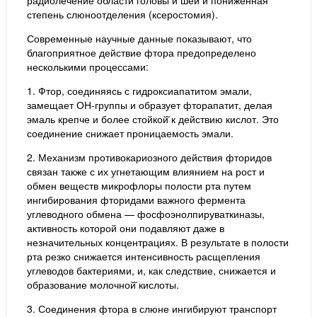
радиолечение области головы и шеи и пониженная
степень слюноотделения (ксеростомия).
Современные научные данные показывают, что
благоприятное действие фтора предопределено
несколькими процессами:
1. Фтор, соединяясь с гидроксиапатитом эмали,
замещает ОН-группы и образует фторапатит, делая
эмаль крепче и более стойкой̆ к действию кислот. Это
соединение снижает проницаемость эмали.
2. Механизм противокариозного действия фторидов
связан также с их угнетающим влиянием на рост и
обмен веществ микрофлоры полости рта путем
ингибирования фторидами важного фермента
углеводного обмена — фосфоэнолпируваткиназы,
активность которой они подавляют даже в
незначительных концентрациях. В результате в полости
рта резко снижается интенсивность расщепления
углеводов бактериями, и, как следствие, снижается и
образование молочной̆ кислоты.
3. Соединения фтора в слюне ингибируют транспорт