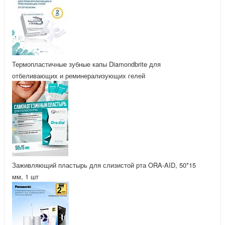
Термопластичные зубные капы Diamondbrite для
отбеливающих и реминерализующих гелей
Заживляющий пластырь для слизистой рта ORA-AID, 50*15
мм, 1 шт