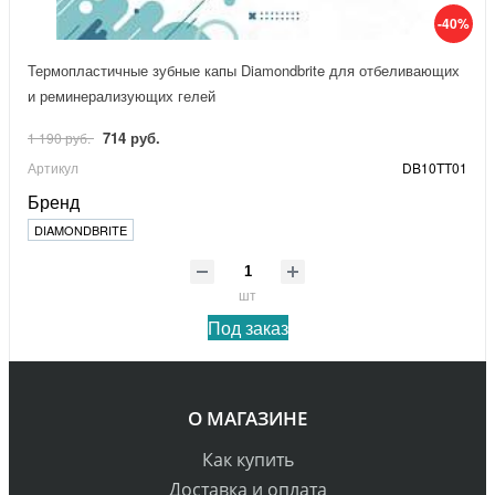
-40%
Термопластичные зубные капы Diamondbrite для отбеливающих
и реминерализующих гелей
714 руб.
1 190 руб.
Артикул
DB10TT01
Бренд
DIAMONDBRITE
шт
Под заказ
О МАГАЗИНЕ
Как купить
Доставка и оплата