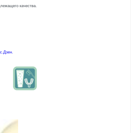
длежащего качества.
с.Дзен.