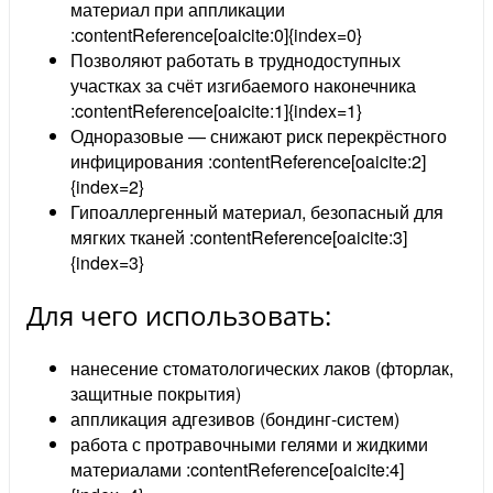
материал при аппликации
:contentReference[oaicite:0]{index=0}
Позволяют работать в труднодоступных
участках за счёт изгибаемого наконечника
:contentReference[oaicite:1]{index=1}
Одноразовые — снижают риск перекрёстного
инфицирования :contentReference[oaicite:2]
{index=2}
Гипоаллергенный материал, безопасный для
мягких тканей :contentReference[oaicite:3]
{index=3}
Для чего использовать:
нанесение стоматологических лаков (фторлак,
защитные покрытия)
аппликация адгезивов (бондинг-систем)
работа с протравочными гелями и жидкими
материалами :contentReference[oaicite:4]