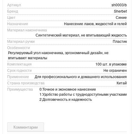
Артикул
sh0003/b
Бренд
Sherbet
Цвет
Синие
Назначение
Нанесение лаков, жидкостей и гелей
Материал наконечника
Синтетический материал, не впитывающий жидкость
Материал ручки
Пластик
Особенности
Регулируемый угол наконечника, эргономичный дизайн, не
впитывают материалы
Комплектация
100 шт. в упаковке
Срок годности
Не ограничен
Применение
Для профессионального и домашнего использования
Страна производства
Китай
Преимущества
0:Точное и экономное нанесение
1:Удобство работы с труднодоступными участками
2:Долговечность и надежность
Комментарии