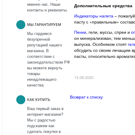
именно нас. Наши
Дополнительные средства
контакты и реквизиты.
Индикаторы налета
– пожалуй
пасту с «правильным» составом
МЫ ГАРАНТИРУЕМ
Пенки
, гели, муссы, спреи и
о
Мы гордимся
он минерализован, тем меньш
безупречной
выпуска. Особняком стоят
гел
репутацией нашего
обсудить со своим лечащим в
магазина. В
пасты, относительно аромати
соответствии с
законодательством РФ
вы можете вернуть
товары
13.08.2020
ненадлежащего
качества.
Возврат к списку
КАК КУПИТЬ
Ваш первый заказ в
интернет-магазине?
Мы с радостью
подскажем как
сделать покупки в