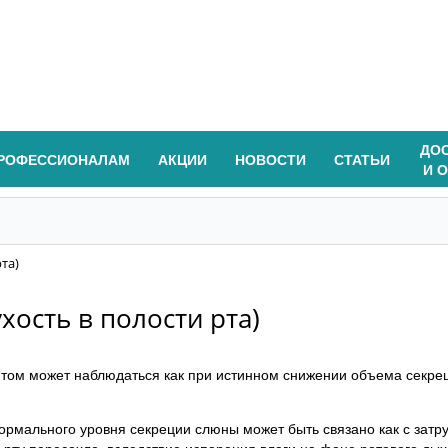
ДО
РОФЕССИОНАЛАМ
АКЦИИ
НОВОСТИ
СТАТЬИ
И 
та)
хость в полости рта)
мптом может наблюдаться как при истинном снижении объема секре
рмального уровня секреции слюны может быть связано как с затр
во рту пересохло, вследствие испарения влаги на фоне ротового д