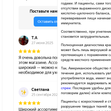
годами. И пациенты, сами тог
отсутствии выраженного диск
кислотно-щелочного баланса,
переваривания пищи начинает
иммунитета.
Соответственно, при угнетен
становится затруднительным.
Полноценная диагностика кра
может быть лишь верхушкой а
протекающих с поражением сл
средств местного применения 
Так, Американское общество 
течение дня, использовать увл
употребляется вода, имеет зн
рекомендуется задерживать ж
спреи
. Последние удобны для
поговорим далее) и/или ком
Пациенты с ксеростомией и с
разрушение твердых тканей зу
ощущением сухости, но и осу