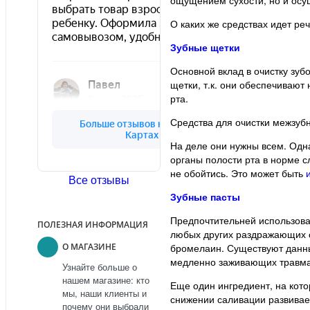
О каких же средствах идет ре
Зубные щетки
Основной вклад в очистку зуб
щетки, т.к. они обеспечиваю
рта.
Средства для очистки межзуб
На деле они нужны всем. Одн
органы полости рта в норме с
не обойтись. Это может быть
Все отзывы
Зубные пасты
Предпочтительней использов
ПОЛЕЗНАЯ ИНФОРМАЦИЯ
любых других раздражающих о
бромелаин. Существуют данны
О МАГАЗИНЕ
медленно заживающих травмах
Узнайте больше о
нашем магазине: кто
Еще один ингредиент, на кот
мы, наши клиенты и
снижении саливации развивае
почему они выбрали