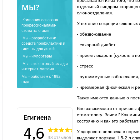
МЫ?
отдельный синдром «горящего
слюноотделения.
Компания основана
Угнетение секреции слюнных 
профессионалами-
стоматологами
- обезвоживание
Мы - разработчики
средств профилактики и
- сахарный диабет
гигиены для детей
- прием лекарств (сухость в 
Мы - импортеры
Мы - это оптовый склад и
- стресс
интернет-магазин
- аутоиммунные заболевания,
Мы - работаем с 1992
года
- чрезмерная физическая и ре
Также имеются данные о пост
Вне зависимости от причины 
стоматологу. Зачем? Как мини
состоянию и как это работает
У здорового человека в норм
выделяют порядка 1.5-2 л слю