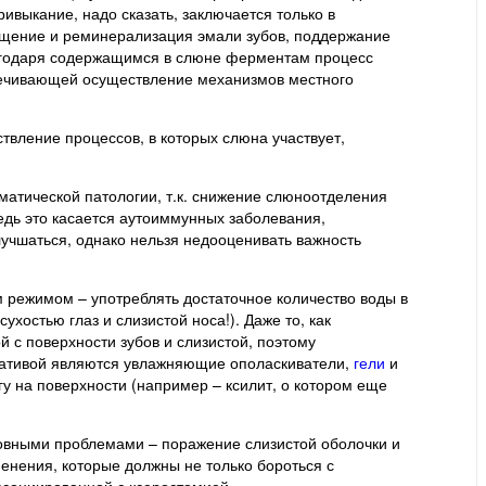
ивыкание, надо сказать, заключается только в
ищение и реминерализация эмали зубов, поддержание
лагодаря содержащимся в слюне ферментам процесс
спечивающей осуществление механизмов местного
твление процессов, в которых слюна участвует,
атической патологии, т.к. снижение слюноотделения
едь это касается аутоиммунных заболевания,
учшаться, однако нельзя недооценивать важность
м режимом – употреблять достаточное количество воды в
ухостью глаз и слизистой носа!). Даже то, как
 с поверхности зубов и слизистой, поэтому
ернативой являются увлажняющие ополаскиватели,
гели
и
у на поверхности (например – ксилит, о котором еще
новными проблемами – поражение слизистой оболочки и
енения, которые должны не только бороться с
ссоциированной с ксеростомией.