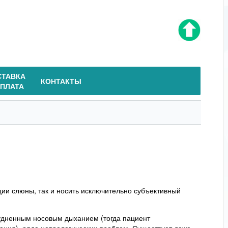
СТАВКА
КОНТАКТЫ
ОПЛАТА
ции слюны, так и носить исключительно субъективный
удненным носовым дыханием (тогда пациент
ыхания), ряда неврологических проблем. Существует даже