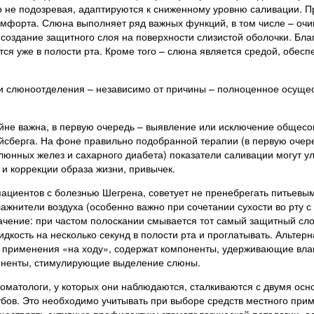
о не подозревая, адаптируются к сниженному уровню саливации. Пр
омфорта. Слюна выполняет ряд важных функций, в том числе – оч
 создание защитного слоя на поверхности слизистой оболочки. Б
ся уже в полости рта. Кроме того – слюна является средой, обе
ии слюноотделения – независимо от причины – полноценное осущес
йне важна, в первую очередь – выявление или исключение общесом
йсберга. На фоне правильно подобранной терапии (в первую очер
юнных желез и сахарного диабета) показатели саливации могут ул
и коррекции образа жизни, привычек.
пациентов с болезнью Шегрена, советует не пренебрегать питьевы
ажнители воздуха (особенно важно при сочетании сухости во рту с с
ачение: при частом полоскании смывается тот самый защитный слой
идкость на несколько секунд в полости рта и проглатывать. Альт
 применения «на ходу», содержат компоненты, удерживающие влаг
поненты, стимулирующие выделение слюны.
томатологи, у которых они наблюдаются, сталкиваются с двумя ос
бов. Это необходимо учитывать при выборе средств местного прим
ществлять активную профилактику стоматологической патологии, а