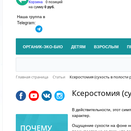
Корзина
0 позиций
на сумму
0 руб.
Наша группа в
Telegram:
ОРГАНИК-ЭКО-БИО
ДЕТЯМ
ВЗРОСЛЫМ
П
Главная страница
Статьи
Ксеростомия (сухость в полости р
Ксеростомия (су
В действительности, этот си
характер.
Ощущение сухости на фоне но
ПОЧЕМУ
просыпается из-за того, что 