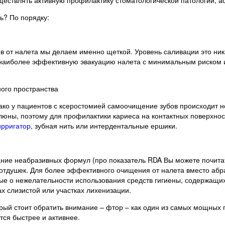
чь? По порядку:
ов от налета мы делаем именно щеткой. Уровень саливации это ник
т наиболее эффективную эвакуацию налета с минимальным риском и
ного пространства
ако у пациентов с ксеростомией самоочищение зубов происходит н
люны, поэтому для профилактики кариеса на контактных поверхност
ирригатор
, зубная нить или интердентальные ершики.
ание неабразивных формул (про показатель RDA Вы можете почит
тдушек. Для более эффективного очищения от налета вместо абраз
е о нежелательности использования средств гигиены, содержащих
 слизистой или участках лихенизации.
орый стоит обратить внимание – фтор – как один из самых мощных
тся быстрее и активнее.