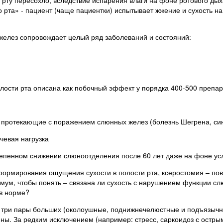
 рта» - пациент (чаще пациентки) испытывает жжение и сухость н
желез сопровождает целый ряд заболеваний и состояний:
полости рта описана как побочный эффект у порядка 400-500 препар
 протекающие с поражением слюнных желез (болезнь Шегрена, син
чевая нагрузка
епенном снижении слюноотделения после 60 лет даже на фоне усл
формирования ощущения сухости в полости рта, ксеростомия – пово
мум, чтобы понять – связана ли сухость с нарушением функции слю
 в норме?
е три пары больших (околоушные, поднижнечелюстные и подъязычн
ны. За редким исключением (например: стресс, саркоидоз с острым