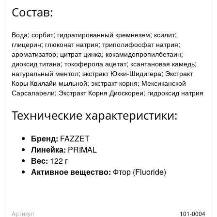
Состав:
Вода; сорбит; гидратированный кремнезем; ксилит;
глицерин; глюконат натрия; триполифосфат натрия;
ароматизатор; цитрат цинка; кокамидопропилбетаин;
диоксид титана; токоферола ацетат; ксантановая камедь;
натуральный ментол; экстракт Юкки-Шидигера; Экстракт
Коры Квилайи мыльной; экстракт корня; Мексиканской
Сарсапарели; Экстракт Корня Диоскореи; гидроксид натрия
Технические характеристики:
Бренд:
FAZZET
Линейка:
PRIMAL
Вес:
122 г
Активное вещество:
Фтор (Fluoride)
Артикул
101-0004