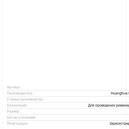
Артикул
Производитель
Huanghua P
Страна производства
Назначение
Для проведения ремин
Размер
Кол-во в упаковке
Регистрация
Зарегистри