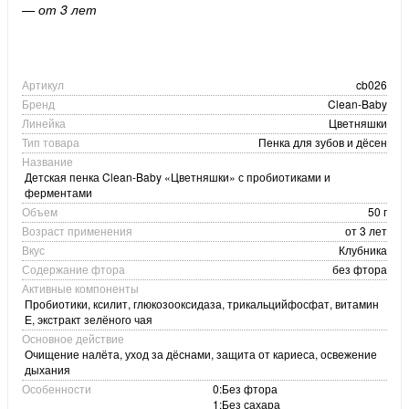
— от 3 лет
Артикул
cb026
Бренд
Clean-Baby
Линейка
Цветняшки
Тип товара
Пенка для зубов и дёсен
Название
Детская пенка Clean-Baby «Цветняшки» с пробиотиками и
ферментами
Объем
50 г
Возраст применения
от 3 лет
Вкус
Клубника
Содержание фтора
без фтора
Активные компоненты
Пробиотики, ксилит, глюкозооксидаза, трикальцийфосфат, витамин
Е, экстракт зелёного чая
Основное действие
Очищение налёта, уход за дёснами, защита от кариеса, освежение
дыхания
Особенности
0:Без фтора
1:Без сахара