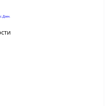
с.Дзен.
ости