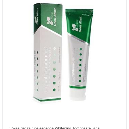
Зубная паста Opalescence Whitening Toothpaste, для