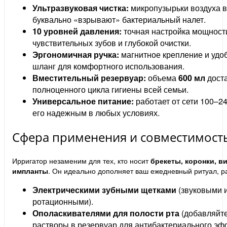
Ультразвуковая чистка:
микропузырьки воздуха в
буквально «взрывают» бактериальный налет.
10 уровней давления:
точная настройка мощности
чувствительных зубов и глубокой очистки.
Эргономичная ручка:
магнитное крепление и уд
шланг для комфортного использования.
Вместительный резервуар:
объема
600 мл
доста
полноценного цикла гигиены всей семьи.
Универсальное питание:
работает от сети 100–24
его надежным в любых условиях.
Сфера применения и совместимость
Ирригатор незаменим для тех, кто носит
брекеты, коронки, в
импланты
. Он идеально дополняет ваш ежедневный ритуал, ра
Электрическими зубными щетками
(звуковыми 
ротационными).
Ополаскивателями для полости рта
(добавляйт
растворы в резервуар для антибактериального эфф