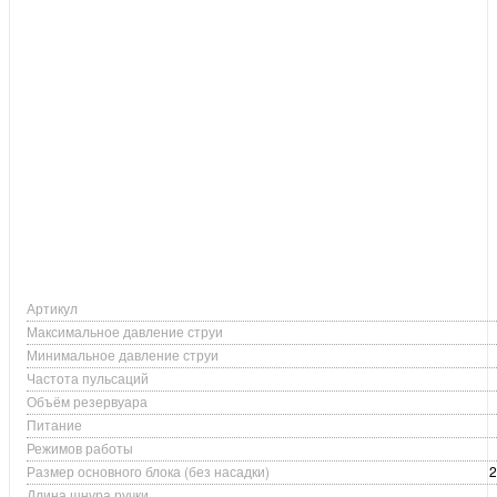
Артикул
Максимальное давление струи
Минимальное давление струи
Частота пульсаций
Объём резервуара
Питание
Режимов работы
Размер основного блока (без насадки)
2
Длина шнура ручки