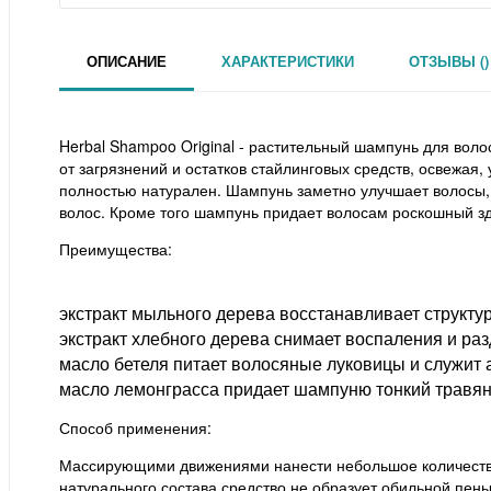
ОПИСАНИЕ
ХАРАКТЕРИСТИКИ
ОТЗЫВЫ ()
Herbal Shampoo Original - растительный шампунь для воло
от загрязнений и остатков стайлинговых средств, освежая
полностью натурален. Шампунь заметно улучшает волосы, 
волос. Кроме того шампунь придает волосам роскошный з
Преимущества:
экстракт мыльного дерева восстанавливает структур
экстракт хлебного дерева снимает воспаления и ра
масло бетеля питает волосяные луковицы и служит 
масло лемонграсса придает шампуню тонкий травян
Способ применения:
Массирующими движениями нанести небольшое количество ш
натурального состава средство не образует обильной пены