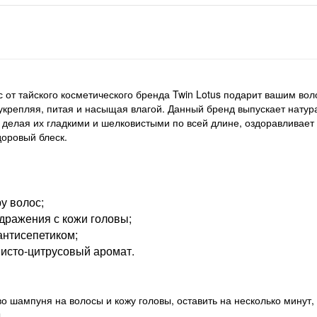
с от тайского косметического бренда Twin Lotus подарит вашим во
, укрепляя, питая и насыщая влагой. Данный бренд выпускает нату
делая их гладкими и шелковистыми по всей длине, оздоравливает 
доровый блеск.
у волос;
здражения с кожи головы;
антисепетиком;
исто-цитрусовый аромат.
ампуня на волосы и кожу головы, оставить на несколько минут, п
.