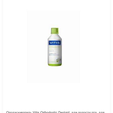
Ополаскиватель Vitis Orthodontic Dentaid, для полости рта, для