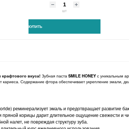
шт
КУПИТЬ
 крафтового вкуса!
Зубная паста
SMILE HONEY
с уникальным а
от кариеса. Содержание фтора обеспечивает укрепление эмали, де
uoride) реминерализует эмаль и предотвращает развитие ба
 пряной корицы дарит длительное ощущение свежести и чи
ной налет, не повреждая структуру зуба.
 длительный курс ежедневного использования.