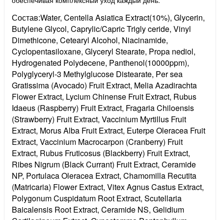
обеспечивая комплексный уход каждый день.
Состав:Water, Centella Asiatica Extract(10%), Glycerin,
Butylene Glycol, Caprylic/Capric Trigly ceride, Vinyl
Dimethicone, Cetearyl Alcohol, Niacinamide,
Cyclopentasiloxane, Glyceryl Stearate, Propa nediol,
Hydrogenated Polydecene, Panthenol(10000ppm),
Polyglyceryl-3 Methylglucose Distearate, Per sea
Gratissima (Avocado) Fruit Extract, Melia Azadirachta
Flower Extract, Lycium Chinense Fruit Extract, Rubus
Idaeus (Raspberry) Fruit Extract, Fragaria Chiloensis
(Strawberry) Fruit Extract, Vaccinium Myrtillus Fruit
Extract, Morus Alba Fruit Extract, Euterpe Oleracea Fruit
Extract, Vaccinium Macrocarpon (Cranberry) Fruit
Extract, Rubus Fruticosus (Blackberry) Fruit Extract,
Ribes Nigrum (Black Currant) Fruit Extract, Ceramide
NP, Portulaca Oleracea Extract, Chamomilla Recutita
(Matricaria) Flower Extract, Vitex Agnus Castus Extract,
Polygonum Cuspidatum Root Extract, Scutellaria
Baicalensis Root Extract, Ceramide NS, Gelidium