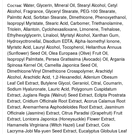
Состав: Water, Glycerin, Mineral Oil, Stearyl Alcohol, Cetyl
Alcohol, Fragrance, Glyceryl Stearate, PEG-100 Stearate,
Palmitic Acid, Sorbitan Stearate, Dimethicone, Phenoxyethanol,
Isopropyl Myristate, Stearic Acid, Carbomer, Triethanolamine,
Triolein, Allantoin, Cyclohexasiloxane, Limonene, Trehalose,
Ethylhexylglycerin, Linalool, Myristyl Alcohol, Xanthan Gum,
Hydroxycitronellal, Disodium EDTA, Alpha-Isomethyl Ionone,
Myristic Acid, Lauryl Alcohol, Tocopherol, Helianthus Annuus
(Sunflower) Seed Oil, Olea Europaea (Olive) Fruit Oil,
Isopropyl Palmitate, Persea Gratissima (Avocado) Oil, Argania
Spinosa Kernel Oil, Camellia Japonica Seed Oil,
Dimethicone/Vinyl Dimethicone Crosspolymer, Arachidyl
Alcohol, Arachidic Acid, 1,2-Hexanediol, Adenium Obesum
Leaf Cell Extract, Butylene Glycol, Geraniol, Citral, Coumarin,
Sodium Hyaluronate, Lauric Acid, Polygonum Cuspidatum
Extract, Juglans Regia (Walnut) Seed Extract, Eclipta Prostrata
Extract, Cnidium Officinale Root Extract, Acorus Calamus Root
Extract, Anemarrhena Asphodeloides Root Extract, Jasminum
Officinale (Jasmine) Extract, Citrus Paradisi (Grapefruit) Fruit
Extract, Lonicera Japonica (Honeysuckle) Flower Extract,
Hamamelis Virginiana (Witch Hazel) Leaf Extract, Coix
Lacryma-Jobi Ma-yuen Seed Extract, Eucalyptus Globulus Leaf