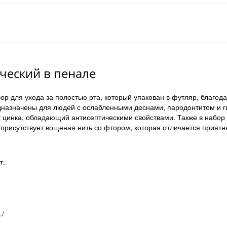
ический в пенале
р для ухода за полостью рта, который упакован в футляр, благодар
предназначены для людей с ослабленными деснами, пародонтитом и г
 цинка, обладающий антисептическими свойствами. Также в набор
е присутствует вощеная нить со фтором, которая отличается прият
т.
./