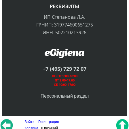
РЕКВИЗИТЫ
ИП Степанова Л.А.
ГРНИП: 319774600651275
ИНН: 502210213926
+7 (495) 729 72 07
ПН-ЧТ 9:00-18:00
ПТ 9:00-17:00
СБ 10:00-17:00
Персональный раздел
Войти
Регистрация
© eGigiena – товары для гигиены полости рта
Корзина
0 позиций